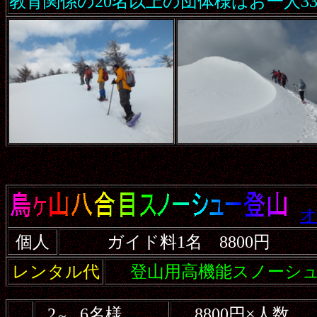
教育関係の20名以上の団体様はお一人33
個人
ガイド料1名 8800円
レンタル代
登山用高機能スノーシュー
2
6名様
8800円×人数
～