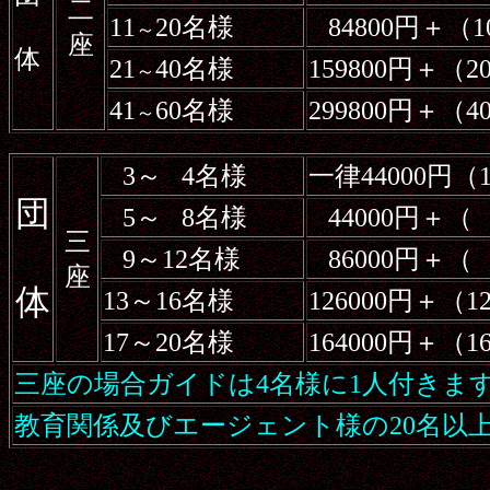
二
11
20名様
84800円＋（
～
座
体
21
40名様
159800円＋（
～
41
60名様
299800円＋（
～
3～
4名様
一律44000円
団
5～
8名様
44000円＋（
三
9～12名様
86000円＋（
座
体
13～16名様
126000円＋
17～20名様
164000円＋
三座の場合ガイドは4名様に1人付きま
教育関係及びエージェント様の20名以