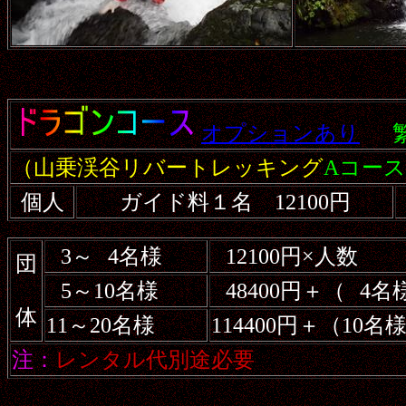
オプションあり
（山乗渓谷リバートレッキング
Aコース
個人
ガイド料１名 12100円
3～
4名様
12100円×人数
団
5～10名様
48400円＋（
4名
体
11～20名様
114400円＋（10
注：
レンタル代別途必要