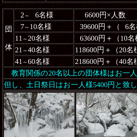
2
6名様
6600円×人数
～
7
10名様
39600円＋（
6
～
団
11
20名様
63600円＋（10
～
体
21
40名様
118600円＋（20
～
41
60名様
218600円＋（40
～
教育関係の20名以上の団体様はお一人
但し、土日祭日はお一人様5400円と致