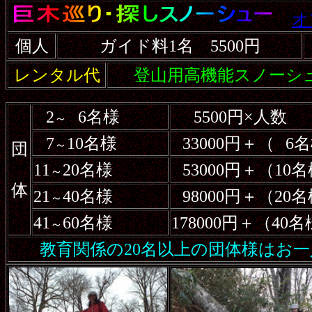
オ
個人
ガイド料1名 5500円
レンタル代
登山用高機能スノーシュ
2
6名様
5500円×人数
～
7
10名様
33000円＋（
6
～
団
11
20名様
53000円＋（10
～
体
21
40名様
98000円＋（20
～
41
60名様
178000円＋（40
～
教育関係の20名以上の団体様はお一