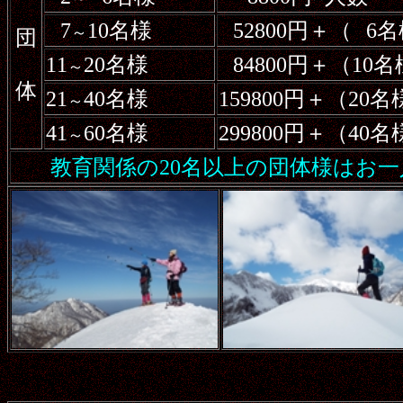
7
10名様
52800円＋（
6名
～
団
11
20名様
84800円＋（10
～
体
21
40名様
159800円＋（20
～
41
60名様
299800円＋（40
～
教育関係の20名以上の団体様はお一