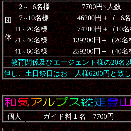
2
6名様
7700円×人数
～
7
10名様
46200円＋（
6
～
団
11
20名様
74200円＋（1
～
体
21
40名様
139200円＋（2
～
41
60名様
259200円＋（4
～
教育関係
及びエージェント様
の20名
但し、土日祭日はお一人様6200円と致
個人
ガイド料１名 7700円