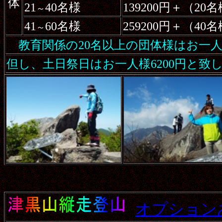
体
21
40名様
139200円＋（2
～
41
60名様
259200円＋（4
～
教育関係の20名以上の団体様はお一人5
但し、土日祭日はお一人様6200円と致
オプション