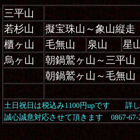
三平山
若杉山
擬宝珠山～象山縦走
櫃ヶ山
毛無山
泉山
星
烏ヶ山
朝鍋鷲ヶ山～三平山
朝鍋鷲ヶ山～毛無山
土日祝日は税込み1100円upです
詳
誠心誠意対応させて頂きます 0867-67-2