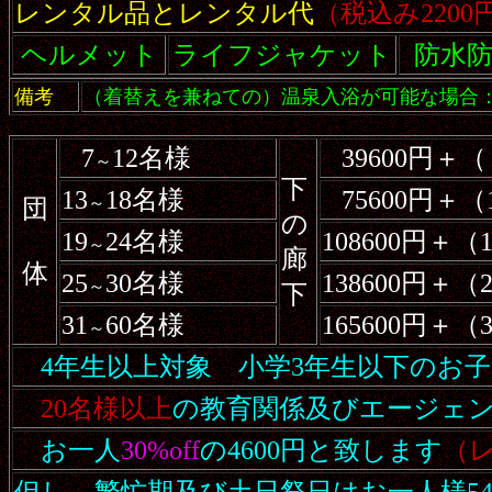
レンタル品とレンタル代
（税込み220
ヘルメット
ライフジャケット
防水
備考
（着替えを兼ねての）温泉入浴が可能な場合：中
7
12名様
39600円
＋
（
～
下
13
18名様
75600円
＋
（
～
団
の
19
24名様
108600円
＋
（
～
廊
体
25
30名様
138600円
＋
（
～
下
31
60名様
165600円
＋
（
～
4年生以上対象 小学3年生以下のお
20名様以上
の教育関係及びエージェ
お一人
30%off
の4600円と致します
（