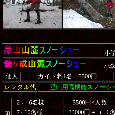
小
小学
個人
ガイド料1名 5500円
レンタル代
登山用高機能スノーシュ
2
6名様
5500円×人数
～
7
10名様
33000円＋（
6
～
団