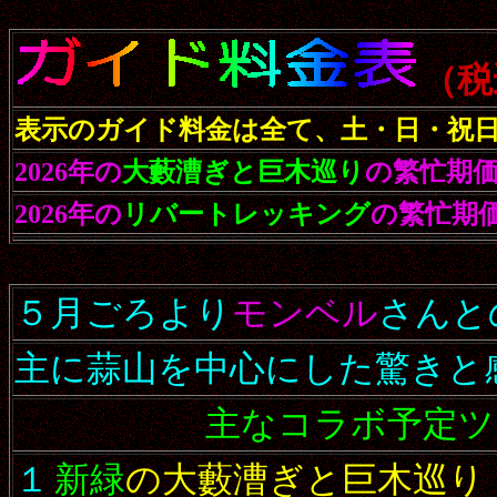
（税
表示のガイド料金は全て、土・日・祝
2026年の
大藪漕ぎと巨木巡り
の繁忙期価
2026年の
リバートレッキング
の繁忙期価
５月ごろより
モンベル
さんと
主に蒜山を中心にした驚きと
主なコラボ予定ツ
１
新緑
の大藪漕ぎと巨木巡り