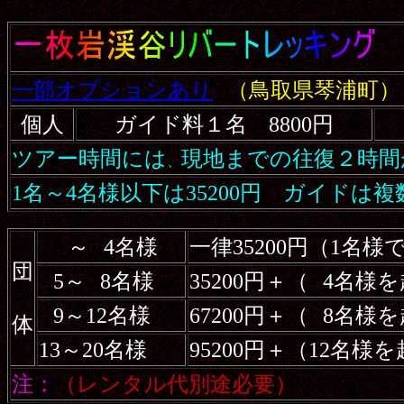
一部オプションあり
（鳥取県琴浦町）
個人
ガイド料１名 8800円
ツアー時間には
現地までの往復２時間
、
1名～4名様以下は35200円 ガイドは複
～
4名様
一律35200円（1名
団
5～
8名様
35200円＋（
4名様を
9～12名様
67200円＋（
8名様を
体
13～20名様
95200円＋（12名様
注：
（レンタル代別途必要）