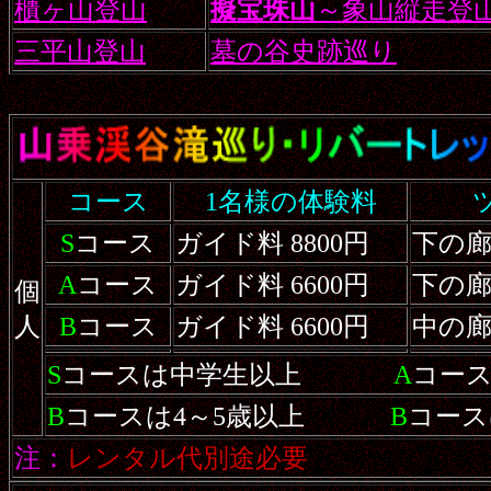
櫃ヶ山登山
擬宝珠山
～象山縦走登
三平山登山
墓の谷史跡巡り
コース
1名様の体験料
S
コース
ガイド料 8800円
下の
A
コース
ガイド料 6600円
下の
個
人
B
コース
ガイド料 6600円
中の
S
コースは中学生以上
A
コー
B
コースは4～5歳以上
B
コース
注：
レンタル代別途必要