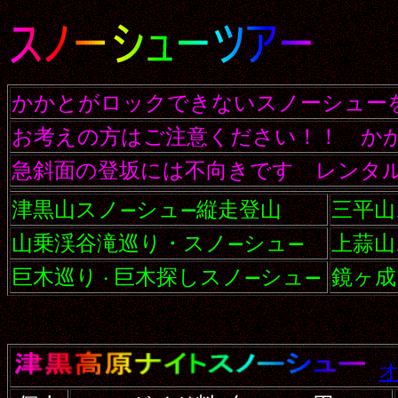
かかとがロックできないスノーシュー
お考えの方はご注意ください！！ か
急斜面の登坂には不向きです レンタ
津黒山スノ
シュ
縦走登山
三平山
ー
ー
山乗渓谷滝巡り・スノ
シュ
上蒜山
ー
ー
巨木巡り
巨木探しスノ
シュ
鏡ヶ成
・
ー
ー