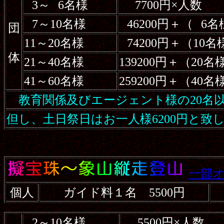
3～
6名様
7700円
×
人数
7～10名様
46200円
＋
（
6名
団
11～20名様
74200円
＋
（10名
体
21～40名様
139200円
＋
（20名
41～60名様
259200円
＋
（40名
教育関係及びエージェント様の20名以
但し、土日祭日はお一人様6200円と致
一部
個人
ガイド料１名 5500円
2～10名様
5500円×人数