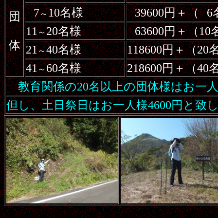
7
10名様
39600円＋（
6
～
団
11
20名様
63600円＋（1
～
体
21
40名様
118600円＋（2
～
41
60名様
218600円＋（4
～
教育関係の20名以上の団体様はお一人
但し、土日祭日はお一人様4600円と致