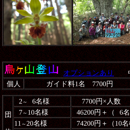
オプションあり
個人
ガイド料1名 7700円
2
6名様
7700円×人数
～
7
10名様
46200円＋（
6
～
団
11
20名様
74200円＋（1
～