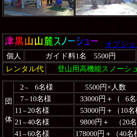
オプショ
個人
ガイド料1名 5500円
レンタル代
登山用高機能スノーシュー
2
6名様
5500円×人数
～
7
10名様
33000円＋（
6
～
団
11
20名様
53000円＋（10
～
体
21
40名様
9800円＋
（20
～
41
60名様
178000円＋（40
～