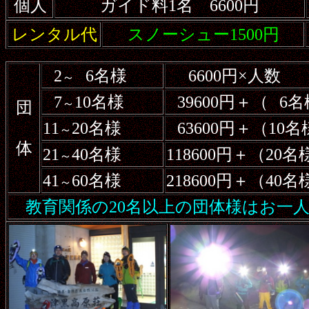
個人
ガイド料1名 6600円
レンタル代
スノーシュー1500円
2
6名様
6600円×人数
～
7
10名様
39600円＋（
6名
～
団
11
20名様
63600円＋（10
～
体
21
40名様
118600円＋（20
～
41
60名様
218600円＋（40
～
教育関係の20名以上の団体様はお一人