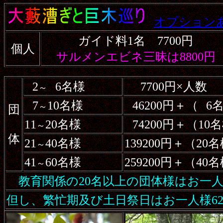
オプション
ガイド料1名 7700円
個人
サルメンエビネ三昧は8800円
2
6名様
7700円×人数
～
7
10名様
46200円＋（
6
～
団
11
20名様
74200円＋（1
～
体
21
40名様
139200円＋（2
～
41
60名様
259200円＋（4
～
教育関係の20名以上の団体様はお一人5
但し、繁忙期及び土日祭日はお一人様62