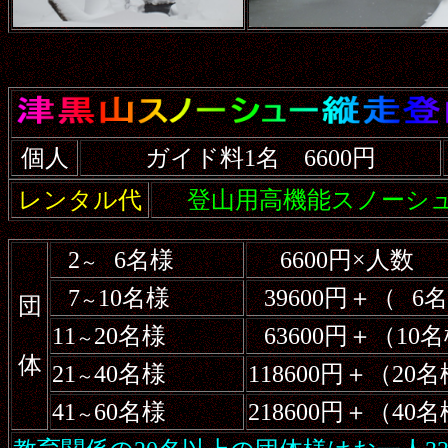
個人
ガイド料1名 6600円
レンタル代
登山用高機能スノーシュー
2
6名様
6600円×人数
～
7
10名様
39600円＋（
6
～
団
11
20名様
63600円＋（1
～
体
21
40名様
118600円＋（2
～
41
60名様
218600円＋（4
～