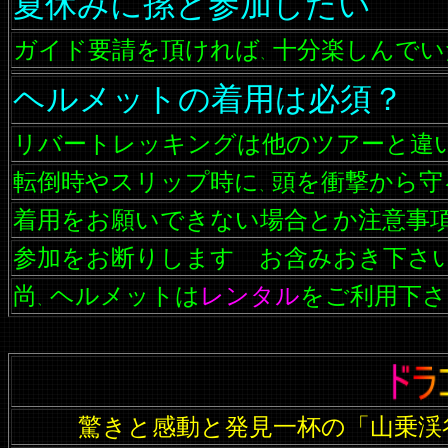
夏休みに孫と参加したい
ガイド要請を頂ければ
十分楽しんでい
、
ヘルメットの着用は必須？
リバートレッキングは他のツアーと違
転倒時やスリップ時に
頭を衝撃から守
、
着用をお願いできない場合とか注意事
参加をお断りします お含みおき下
尚
ヘルメットは
レンタル
をご利用下さ
、
驚きと感動と発見一杯の「山乗渓