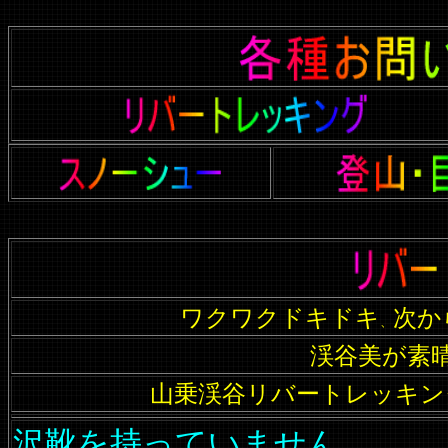
ワクワクドキドキ
次か
、
渓谷美が素
山乗渓谷リバートレッキン
沢靴を持っていません