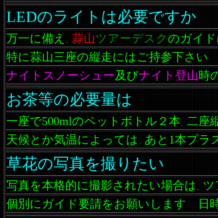
LEDのライトは必要ですか
万一に備え
蒜山
ツアーデスク
のガイド
、
特に蒜山三座の縦走にはご持参下さい
ナイトスノーシュー
及び
ナイト登山
時
お茶等の必要量は
一座で500mlのペットボトル２本
二座
、
天候とか気温によっては
あと1本プラ
、
草花の写真を撮りたい
写真を本格的に撮影されたい場合は
ツ
、
個別にガイド要請をお願いします 日