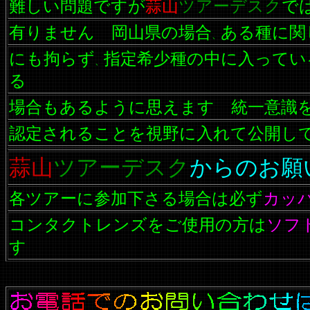
難しい問題ですが
蒜山
ツアーデスク
で
有りません 岡山県の場合
ある種に関
、
にも拘らず
指定希少種の中に入ってい
、
る
場合もあるように思えます 統一意識
認定されることを視野に入れて公開し
蒜山
ツアーデスク
からのお願
各ツアーに参加下さる場合は必ず
カッ
コンタクトレンズをご使用の方は
ソフ
す