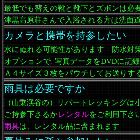
最低でも替えの靴と靴下とズボンは必
津黒高原荘さんで入浴される方は洗面
カメラと携帯を持参したい
水にぬれる可能性があります 防水対
オプションで
写真データをDVDに記
、
Ａ４サイズ３枚をパウチしてお送りす
雨具は必要ですか
（山乗渓谷の）リバートレッキングは
ご持参下さるか
レンタル
をご利用下さ
雨具
は、レンタル品に含まれます