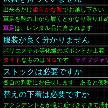
出来るだけ
柔らかな靴
でお越し下さい
軍足を靴の上から履くとかなり滑り止
軍足
は、レンタル品に含まれます
服装が良く分かりません
ポリエステル等化繊のズボンとか上着
、
タイト
なものは
ＮＧ
です
ライフジャ
ストックは必要ですか
各自の判断にお任せします あると便
替えの下着は必要ですか
アクシデントとか滝に近づきすぎて濡