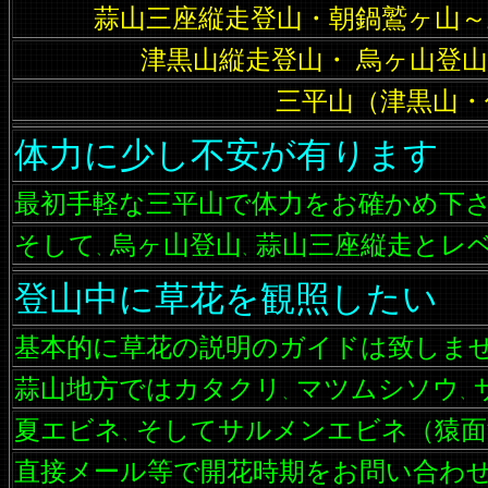
蒜山三座縦走登山・朝鍋鷲ヶ山～
津黒山縦走登山・ 烏ヶ山登
三平山（津黒山・
体力に少し不安が有ります
最初手軽な三平山で体力をお確かめ下
そして
烏ヶ山登山
蒜山三座縦走とレ
、
、
登山中に草花を観照したい
基本的に草花の説明のガイドは致しま
蒜山地方ではカタクリ
マツムシソウ
、
、
夏エビネ
そしてサルメンエビネ（猿面
、
直接メール等で開花時期をお問い合わ