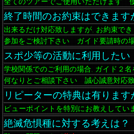
全てのツアーでご使用いただけます 使
終了時間のお約束はできます
出来るだけ対応致しますが
お約束でき
、
参加をご検討下さい ガイド要請時の
スポ少等の活動に利用したい
学校関係でのご利用の場合
ガイド２名
、
何なりとご相談下さい 誠心誠意対応致
リピーターの特典は有ります
ビューポイントを特別にお教えしてい
絶滅危惧種に対する考えは？