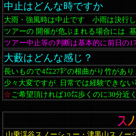
中止はどんな時ですか
大雨・強風時は中止です 小雨は決行
ツアーの 開催が危ぶまれる場合には
、
ツアー中止等の判断は基本的に前日の1
大藪はどんな感じ？
長いもので4㍍27㌢の根曲がり竹があ
少々大変ですが
日常では経験できない
、
☆
ご希望頂ければ10㍍歩くのに30分
山乗渓谷スノーシュー・津黒山スノー