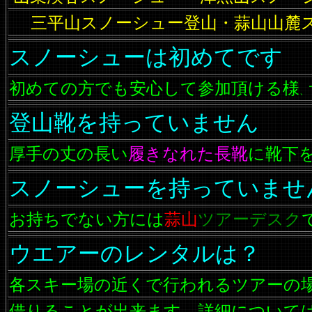
三平山スノーシュー登山・蒜山山麓
スノーシューは初めてです
初めての方でも安心して参加頂ける様
、
登山靴を持っていません
厚手の丈の長い
履きなれた長靴
に靴下
スノーシューを持っていませ
お持ちでない方には
蒜山
ツアーデスク
ウエアーのレンタルは？
各スキー場の近くで行われるツアーの
借りることが出来ます 詳細について